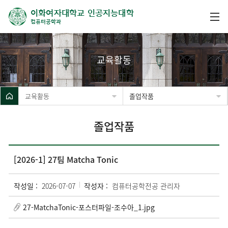
이화여자대학교 인공지능대학
컴퓨터공학과
교육활동
교육활동
졸업작품
졸업작품
[2026-1] 27팀 Matcha Tonic
작성일 :
2026-07-07
작성자 :
컴퓨터공학전공 관리자
27-MatchaTonic-포스터파일-조수아_1.jpg