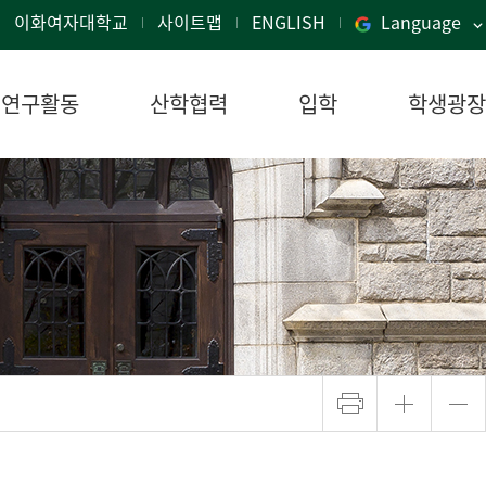
이화여자대학교
사이트맵
ENGLISH
Language
연구활동
산학협력
입학
학생광장