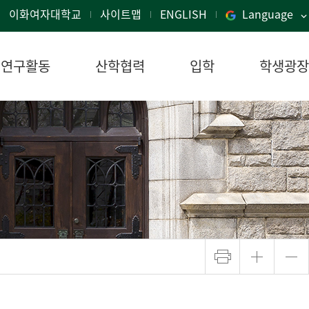
이화여자대학교
사이트맵
ENGLISH
Language
연구활동
산학협력
입학
학생광장