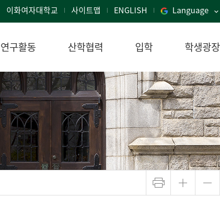
이화여자대학교
사이트맵
ENGLISH
Language
연구활동
산학협력
입학
학생광장