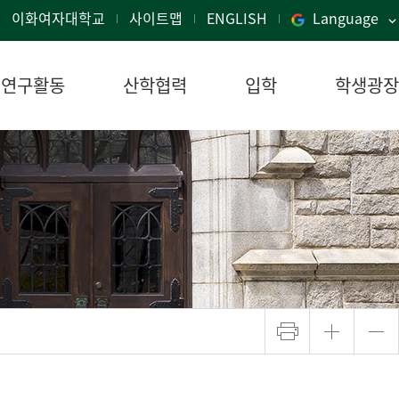
이화여자대학교
사이트맵
ENGLISH
Language
연구활동
산학협력
입학
학생광장