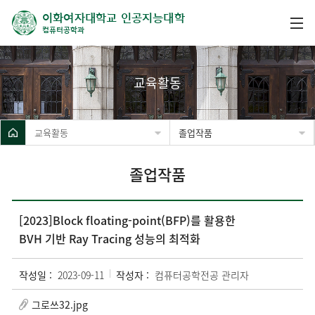
이화여자대학교 인공지능대학
컴퓨터공학과
교육활동
교육활동
졸업작품
졸업작품
[2023]Block floating-point(BFP)를 활용한
BVH 기반 Ray Tracing 성능의 최적화
작성일 :
2023-09-11
작성자 :
컴퓨터공학전공 관리자
그로쓰32.jpg