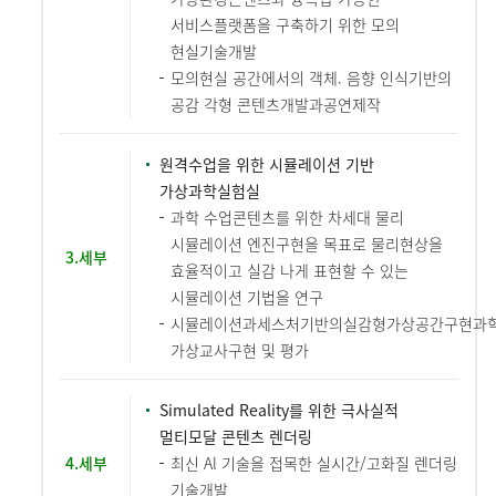
서비스플랫폼을 구축하기 위한 모의
현실기술개발
모의현실 공간에서의 객체. 음향 인식기반의
공감 각형 콘텐츠개발과공연제작
원격수업을 위한 시뮬레이션 기반
가상과학실험실
과학 수업콘텐츠를 위한 차세대 물리
시뮬레이션 엔진구현을 목표로 물리현상을
3.세부
효율적이고 실감 나게 표현할 수 있는
시뮬레이션 기법을 연구
시뮬레이션과세스처기반의실감형가상공간구현과
가상교사구현 및 평가
Simulated Reality를 위한 극사실적
멀티모달 콘텐츠 렌더링
4.세부
최신 Al 기술을 접목한 실시간/고화질 렌더링
기술개발