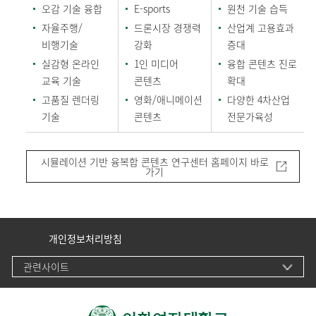
오감 기술 융합
E-sports
원천 기술 습득
자율주행/
드론시장 경쟁력
산업계 고용효과
비행기술
강화
증대
실감형 온라인
1인 미디어
융합 콘텐츠 진로
교육 기술
콘텐츠
확대
고품질 렌더링
영화/애니메이션
다양한 4차산업
기술
콘텐츠
전문가육성
시뮬레이션 기반 융복합 콘텐츠 연구센터 홈페이지 바로
가기
개인정보처리방침
관련사이트