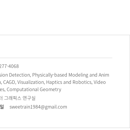
277-4068
ision Detection, Physically-based Modeling and Anim
n, CAGD, Visualization, Haptics and Robotics, Video
s, Computational Geometry
터 그래픽스 연구실
메일
sweetrain1984@gmail.com