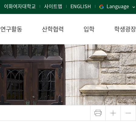
이화여자대학교
사이트맵
ENGLISH
Language
연구활동
산학협력
입학
학생광장