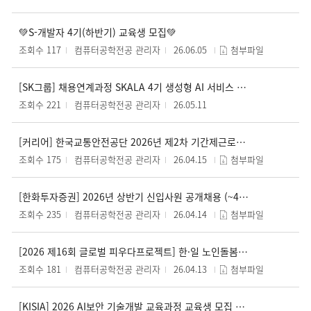
💚S-개발자 4기(하반기) 교육생 모집💚
조회수 117
컴퓨터공학전공 관리자
26.06.05
첨부파일
[SK그룹] 채용연계과정 SKALA 4기 생성형 AI 서비스 개발 과정 모집 (~5/13(수) 17:00까지)
조회수 221
컴퓨터공학전공 관리자
26.05.11
[커리어] 한국교통안전공단 2026년 제2차 기간제근로자 통합채용 공고(~4/30)
조회수 175
컴퓨터공학전공 관리자
26.04.15
첨부파일
[한화투자증권] 2026년 상반기 신입사원 공개채용 (~4/27)
조회수 235
컴퓨터공학전공 관리자
26.04.14
첨부파일
[2026 제16회 글로벌 피우다프로젝트] 한·일 노인돌봄 문제 해결 ICT 솔루션 개발(~5.17(일)) 마감)
조회수 181
컴퓨터공학전공 관리자
26.04.13
첨부파일
[KISIA] 2026 AI보안 기술개발 교육과정 교육생 모집 안내