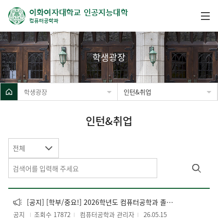
이화여자대학교 인공지능대학
컴퓨터공학과
학생광장
학생광장
인턴&취업
인턴&취업
전체
[공지] [학부/중요!] 2026학년도 컴퓨터공학과 졸업요건 변경 안내 (2026.05.15 시행)
공지
조회수 17872
컴퓨터공학과 관리자
26.05.15