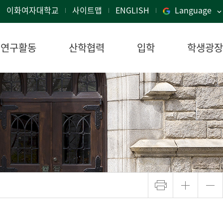
이화여자대학교
사이트맵
ENGLISH
Language
연구활동
산학협력
입학
학생광장