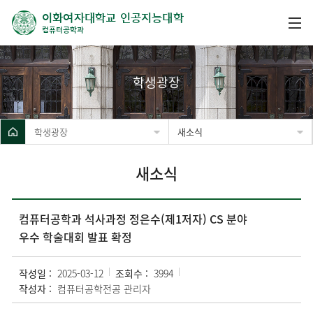
이화여자대학교 인공지능대학
컴퓨터공학과
학생광장
학생광장
새소식
새소식
컴퓨터공학과 석사과정 정은수(제1저자) CS 분야
우수 학술대회 발표 확정
작성일 :
2025-03-12
조회수 :
3994
작성자 :
컴퓨터공학전공 관리자