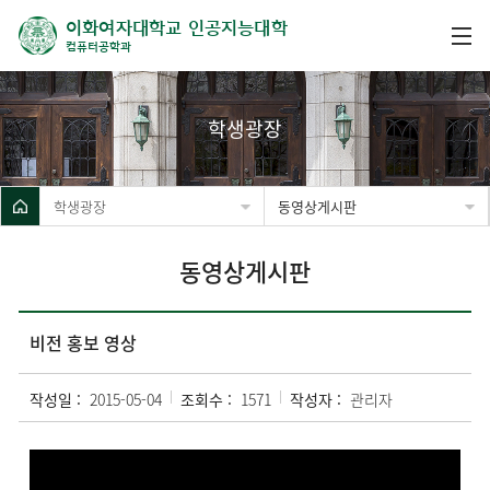
이화여자대학교 인공지능대학
컴퓨터공학과
학생광장
학생광장
동영상게시판
동영상게시판
비전 홍보 영상
작성일 :
2015-05-04
조회수 :
1571
작성자 :
관리자